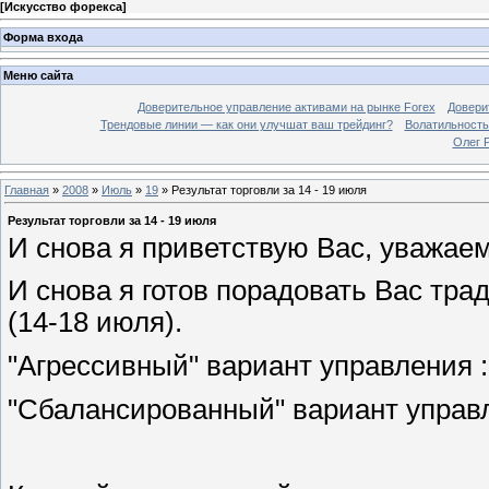
[
Искусство форекса
]
Форма входа
Меню сайта
Доверительное управление активами на рынке Forex
Довери
Трендовые линии — как они улучшат ваш трейдинг?
Волатильность
Олег 
Главная
»
2008
»
Июль
»
19
» Результат торговли за 14 - 19 июля
Результат торговли за 14 - 19 июля
И снова я приветствую Вас, уважае
И снова я готов порадовать Вас тр
(14-18 июля).
"Агрессивный" вариант управления :
"Сбалансированный" вариант управ