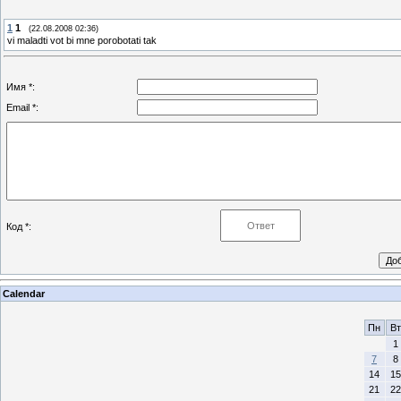
1
1
(22.08.2008 02:36)
vi maladti vot bi mne porobotati tak
Имя *:
Email *:
Код *:
Calendar
Пн
Вт
1
7
8
14
15
21
22