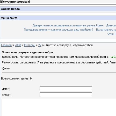
[
Искусство форекса
]
Форма входа
Меню сайта
Доверительное управление активами на рынке Forex
Довери
Трендовые линии — как они улучшат ваш трейдинг?
Волатильность
Олег 
Главная
»
2008
»
Октябрь
»
27
» Отчет за четвертую неделю октября.
Отчет за четвертую неделю октября.
Доброй ночи. Четвертая неделя октября принесла нам микроскопический рост в
+▲0
Рынок остается сложным. Я не решаюсь предпринимать агрессивных действий. Главн
Удачи!
Всего комментариев
:
0
Имя *:
Email *: