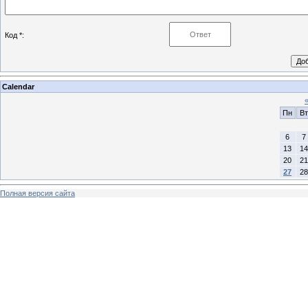
Код *:
Calendar
Пн
Вт
6
7
13
14
20
21
27
28
Полная версия сайта