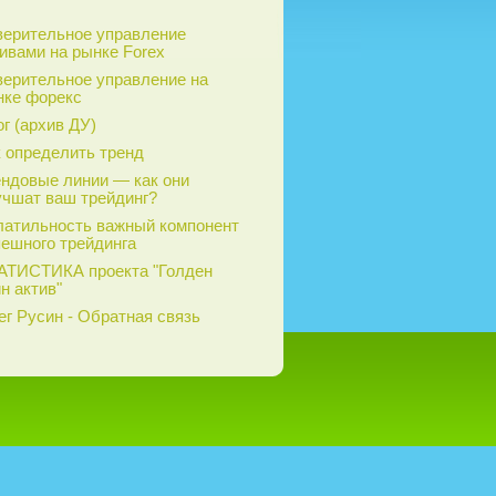
верительное управление
ивами на рынке Forex
верительное управление на
нке форекс
г (архив ДУ)
 определить тренд
ендовые линии — как они
учшат ваш трейдинг?
латильность важный компонент
пешного трейдинга
АТИСТИКА проекта "Голден
н актив"
г Русин - Обратная связь