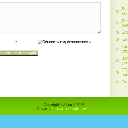
До
акт
До
ры
Бло
Как
Тр
ул
Во
ус
СТ
рей
Оле
Copyright MyCorp © 2026
Создать
бесплатный сайт
с
uCoz