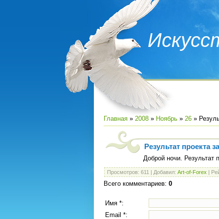
Искусс
Главная
»
2008
»
Ноябрь
»
26
» Резуль
Результат проекта 
Доброй ночи. Результат 
Просмотров
: 611 |
Добавил
:
Art-of-Forex
|
Ре
Всего комментариев
:
0
Имя *:
Email *: