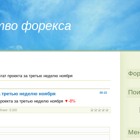
тво форекса
Фор
тат проекта за третью неделю ноября
Пои
за третью неделю ноября
00:15
проекта за третью неделю ноября
▼-8%
йтинг
:
0.0
/
0
Мен