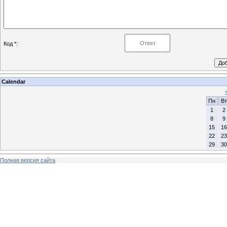
Код *:
Calendar
Пн
Вт
1
2
8
9
15
16
22
23
29
30
Полная версия сайта