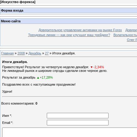
[
Искусство форекса
]
Форма входа
Меню сайта
Доверительное управление активами на рынке Forex
Довери
Трендовые линии — как они улучшат ваш трейдинг?
Волатильность
Олег 
Главная
»
2008
»
Декабрь
»
27
» Итоги декабря.
Итоги декабря.
Приветствую! Результат за четвертую неделю декабря:
▼-2,34%
Не ликвидный рынок и широкие спрэды сделали свое черное дело.
Результат за декабрь
▲+17,28%
Поздравляю всех с наступающим праздником!
Удачи!
Всего комментариев
:
0
Имя *:
Email *: