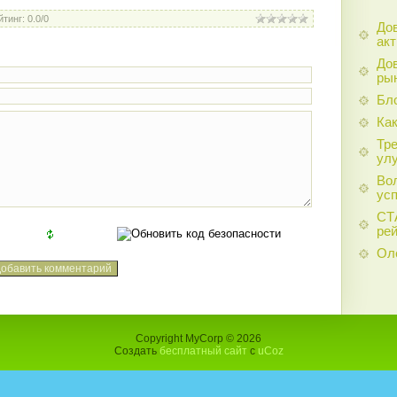
йтинг
:
0.0
/
0
До
акт
До
ры
Бло
Как
Тр
ул
Во
ус
СТ
рей
Оле
Copyright MyCorp © 2026
Создать
бесплатный сайт
с
uCoz