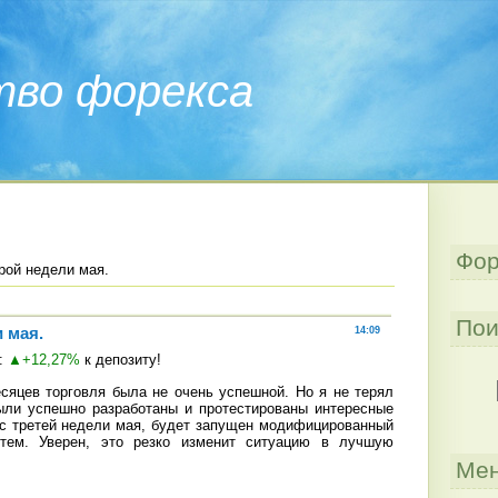
тво форекса
Фор
рой недели мая.
Пои
 мая.
14:09
я:
▲+12,27%
к депозиту!
сяцев торговля была не очень успешной. Но я не терял
ыли успешно разработаны и протестированы интересные
 с третей недели мая, будет запущен модифицированный
тем. Уверен, это резко изменит ситуацию в лучшую
Мен