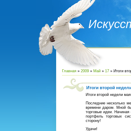
Искусс
Главная
»
2009
»
Май
»
17
» Итоги вто
Итоги второй недели
Итоги второй недели ма
Последние несколько ме
времени даром. Мной б
торговые идеи. Начиная
портфель торговых сис
сторону!
Удачи!