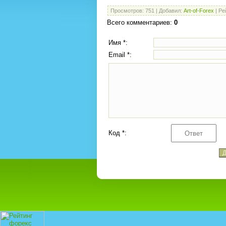
Просмотров
: 751 |
Добавил
:
Art-of-Forex
|
Ре
Всего комментариев
:
0
Имя *:
Email *:
Код *: