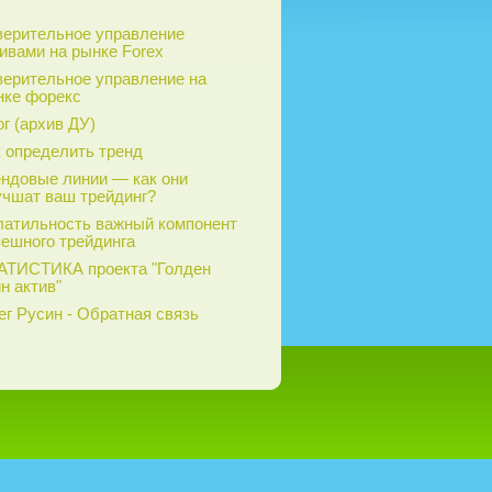
верительное управление
ивами на рынке Forex
верительное управление на
нке форекс
г (архив ДУ)
 определить тренд
ендовые линии — как они
учшат ваш трейдинг?
латильность важный компонент
пешного трейдинга
АТИСТИКА проекта "Голден
н актив"
г Русин - Обратная связь